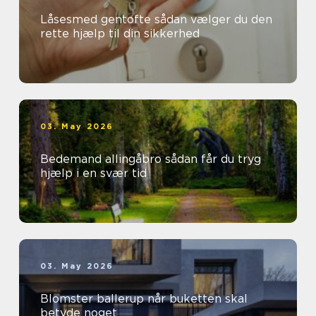
Låsesmed gentofte sådan vælger du den
rette hjælp til din sikkerhed
03. May 2026
Bedemand allingåbro sådan får du tryg
hjælp i en svær tid
03. May 2026
Blomster ballerup når buketten skal
betyde noget