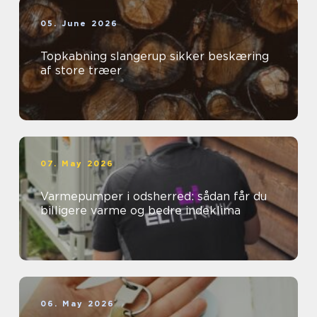
05. June 2026
Topkabning slangerup sikker beskæring
af store træer
07. May 2026
Varmepumper i odsherred: sådan får du
billigere varme og bedre indeklima
06. May 2026