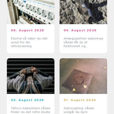
06. August 2026
04. August 2026
Elavtal så väljer du rätt
Anlægsgartner aabenraa
avtal för din
sådan får du et
elförbrukning
funktionelt og
indbydende uderum
02. August 2026
01. August 2026
Tattoo københavn sådan
Slamsugning: sådan
finder du det rette studie
undgår du dyre