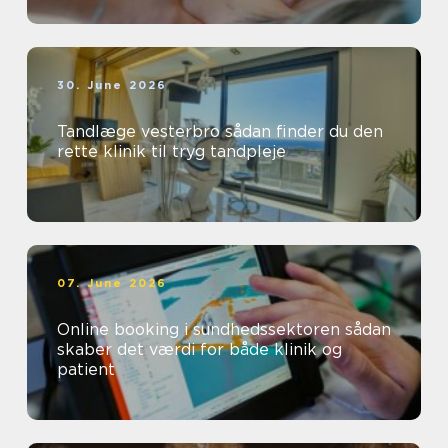
30. June 2026
Tandlæge vesterbro sådan finder du den
rette klinik til tryg tandpleje
07. June 2026
Online booking i sundhedssektoren sådan
skaber det værdi for både klinik og
patient