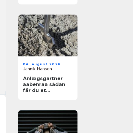
04. august 2026
Jannik Hansen
Anlægsgartner
aabenraa sådan
får du et
funktionelt og
indbydende
uderum