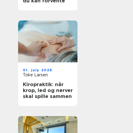
du kan forvente
01. july 2026
Toke Larsen
Kiropraktik: når
krop, led og nerver
skal spille sammen