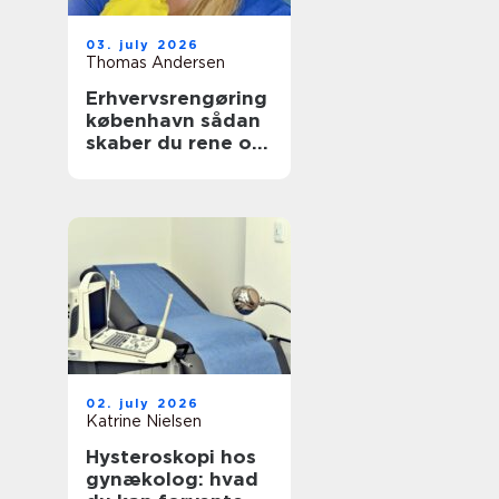
03. july 2026
Thomas Andersen
Erhvervsrengøring
københavn sådan
skaber du rene og
sunde rammer på
arbejdspladsen
02. july 2026
Katrine Nielsen
Hysteroskopi hos
gynækolog: hvad