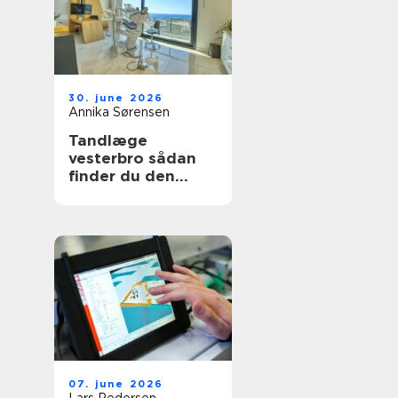
30. june 2026
Annika Sørensen
Tandlæge
vesterbro sådan
finder du den
rette klinik til tryg
tandpleje
07. june 2026