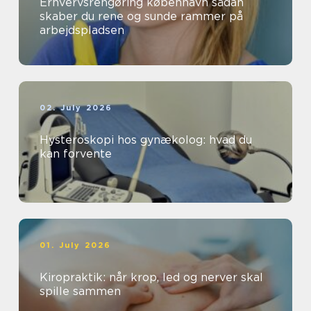
Erhvervsrengøring københavn sådan
skaber du rene og sunde rammer på
arbejdspladsen
02. July 2026
Hysteroskopi hos gynækolog: hvad du
kan forvente
01. July 2026
Kiropraktik: når krop, led og nerver skal
spille sammen