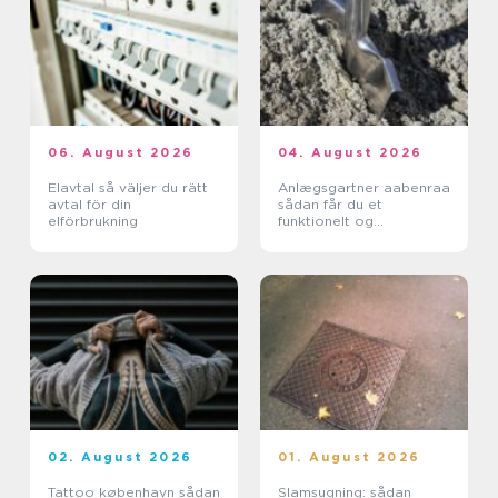
06. August 2026
04. August 2026
Elavtal så väljer du rätt
Anlægsgartner aabenraa
avtal för din
sådan får du et
elförbrukning
funktionelt og
indbydende uderum
02. August 2026
01. August 2026
Tattoo københavn sådan
Slamsugning: sådan