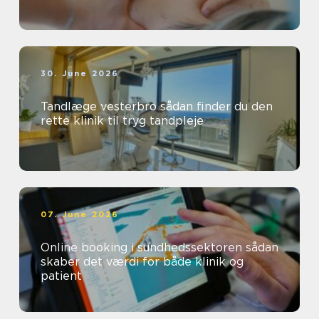
30. June 2026
Tandlæge vesterbro sådan finder du den
rette klinik til tryg tandpleje
07. June 2026
Online booking i sundhedssektoren sådan
skaber det værdi for både klinik og
patient