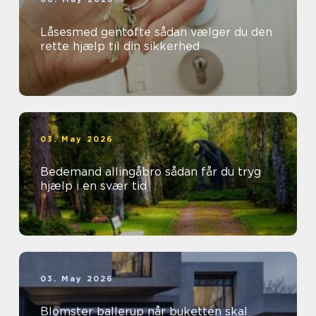
Låsesmed gentofte sådan vælger du den
rette hjælp til din sikkerhed
03. May 2026
Bedemand allingåbro sådan får du tryg
hjælp i en svær tid
03. May 2026
Blomster ballerup når buketten skal