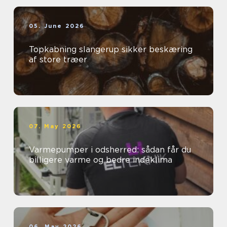
05. June 2026
Topkabning slangerup sikker beskæring
af store træer
07. May 2026
Varmepumper i odsherred: sådan får du
billigere varme og bedre indeklima
06. May 2026