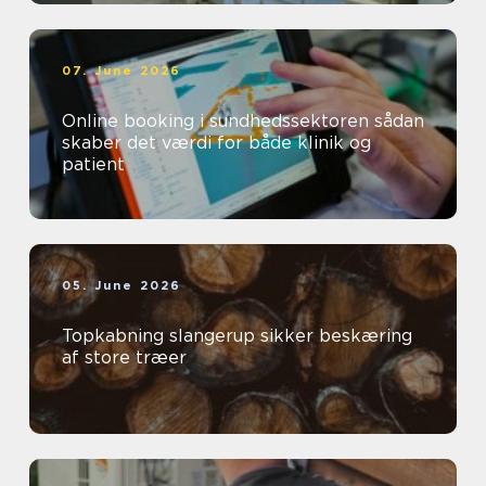
07. June 2026
Online booking i sundhedssektoren sådan
skaber det værdi for både klinik og
patient
05. June 2026
Topkabning slangerup sikker beskæring
af store træer