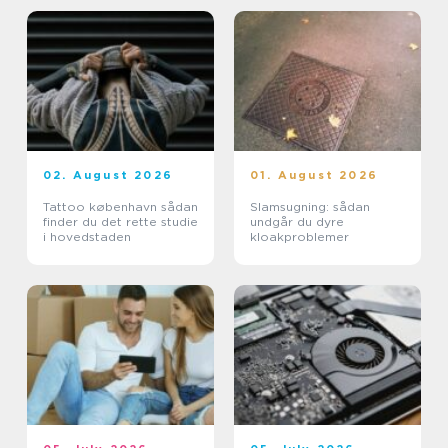
02. August 2026
01. August 2026
Tattoo københavn sådan
Slamsugning: sådan
finder du det rette studie
undgår du dyre
i hovedstaden
kloakproblemer