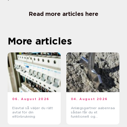
Read more articles here
More articles
06. August 2026
04. August 2026
Elavtal så väljer du rätt
Anlægsgartner aabenraa
avtal för din
sådan får du et
elförbrukning
funktionelt og
indbydende uderum