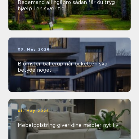
Bedemand allingåbro sådan får du tryg
hjælp i en svær tid
03. May 2026
Blomster ballerup når buketten skal
betyde noget
01. May 2026
Møbelpolstring giver dine møbler nyt liv