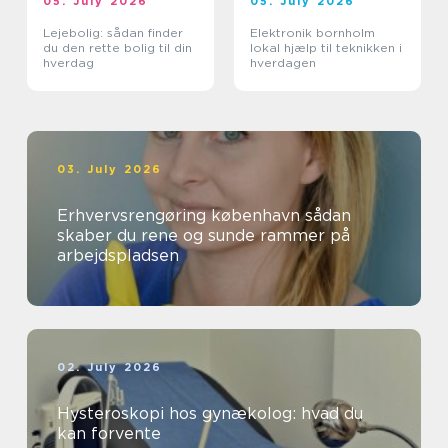
05. July 2026
05. July 2026
Lejebolig: sådan finder
Elektronik bornholm
du den rette bolig til din
lokal hjælp til teknikken i
hverdag
hverdagen
03. July 2026
Erhvervsrengøring københavn sådan
skaber du rene og sunde rammer på
arbejdspladsen
02. July 2026
Hysteroskopi hos gynækolog: hvad du
kan forvente