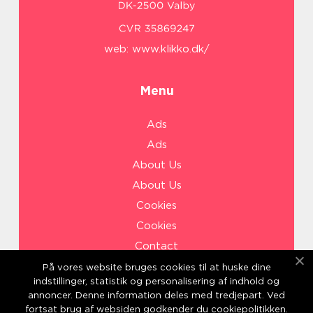
web:
www.klikko.dk/
Menu
Ads
Ads
About Us
About Us
Cookies
Cookies
Contact
Contact
På vores website bruges cookies til at huske dine
indstillinger, statistik og personalisering af indhold og
Sitemap
annoncer. Denne information deles med tredjepart. Ved
Sitemap
fortsat brug af websiden godkender du cookiepolitikken.