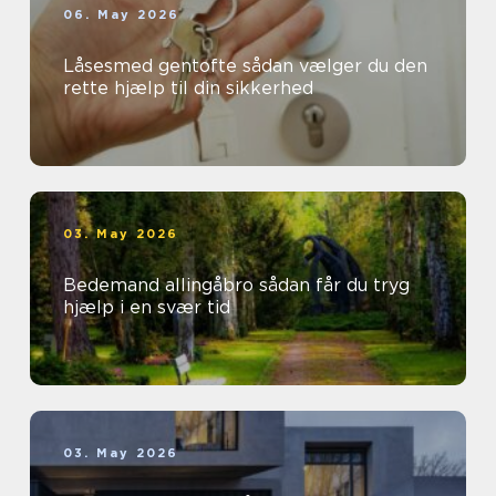
06. May 2026
Låsesmed gentofte sådan vælger du den
rette hjælp til din sikkerhed
03. May 2026
Bedemand allingåbro sådan får du tryg
hjælp i en svær tid
03. May 2026