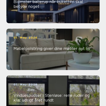
Blomster ballerup når buketten skal
betyde noget
01. May 2026
Møbelpolstring giver dine møbler nyt liv
01. May 2026
Vinduespudser i Stenløse: rene ruder og
klar udsigt året rundt