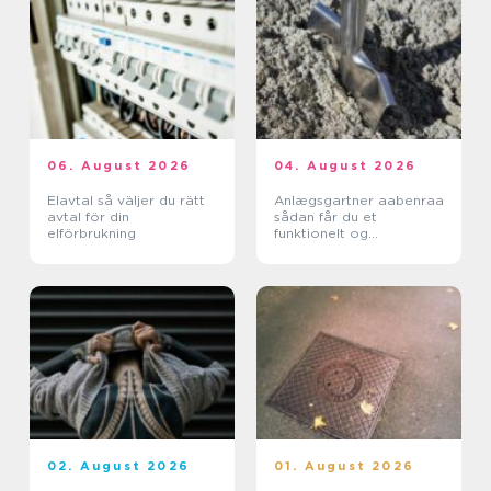
06. August 2026
04. August 2026
Elavtal så väljer du rätt
Anlægsgartner aabenraa
avtal för din
sådan får du et
elförbrukning
funktionelt og
indbydende uderum
02. August 2026
01. August 2026