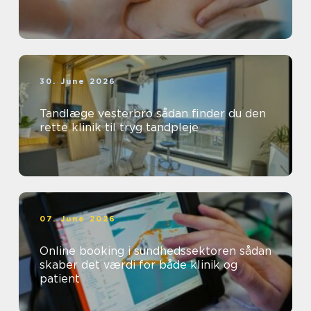
30. June 2026
Tandlæge vesterbro sådan finder du den
rette klinik til tryg tandpleje
07. June 2026
Online booking i sundhedssektoren sådan
skaber det værdi for både klinik og
patient