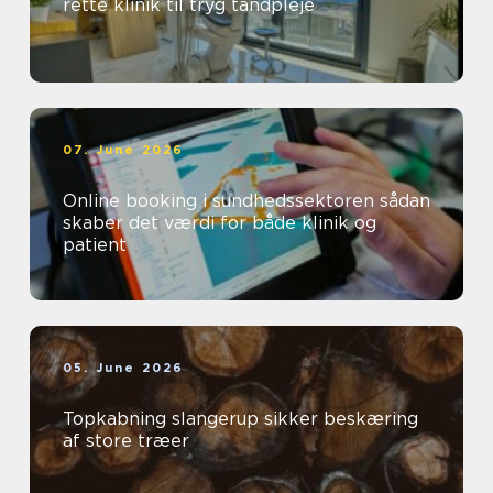
rette klinik til tryg tandpleje
07. June 2026
Online booking i sundhedssektoren sådan
skaber det værdi for både klinik og
patient
05. June 2026
Topkabning slangerup sikker beskæring
af store træer