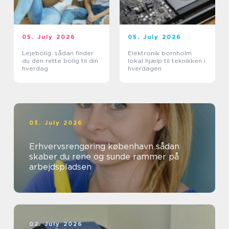
05. July 2026
05. July 2026
Lejebolig: sådan finder
Elektronik bornholm
du den rette bolig til din
lokal hjælp til teknikken i
hverdag
hverdagen
03. July 2026
Erhvervsrengøring københavn sådan
skaber du rene og sunde rammer på
arbejdspladsen
02. July 2026