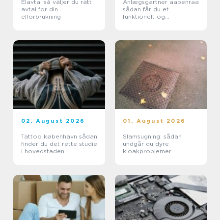
Elavtal så väljer du rätt
Anlægsgartner aabenraa
avtal för din
sådan får du et
elförbrukning
funktionelt og
indbydende uderum
02. August 2026
01. August 2026
Tattoo københavn sådan
Slamsugning: sådan
finder du det rette studie
undgår du dyre
i hovedstaden
kloakproblemer