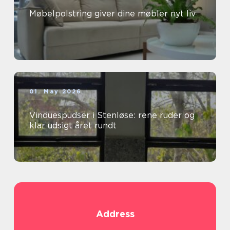
Møbelpolstring giver dine møbler nyt liv
01. May 2026
Vinduespudser i Stenløse: rene ruder og
klar udsigt året rundt
Address