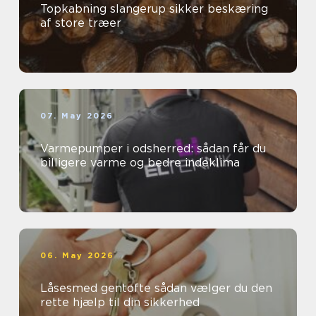
Topkabning slangerup sikker beskæring
af store træer
07. May 2026
Varmepumper i odsherred: sådan får du
billigere varme og bedre indeklima
06. May 2026
Låsesmed gentofte sådan vælger du den
rette hjælp til din sikkerhed