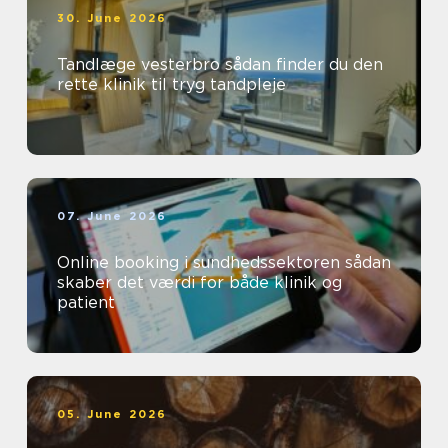
30. June 2026
Tandlæge vesterbro sådan finder du den
rette klinik til tryg tandpleje
07. June 2026
Online booking i sundhedssektoren sådan
skaber det værdi for både klinik og
patient
05. June 2026