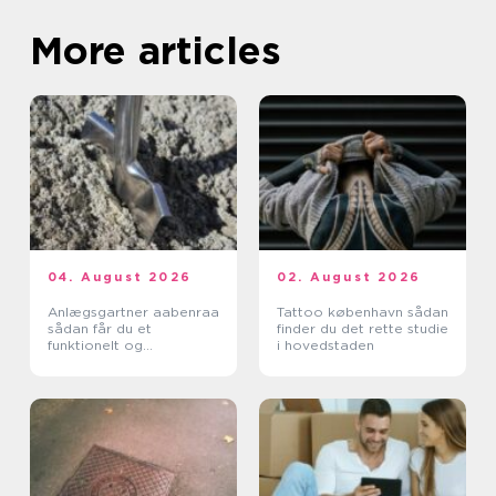
More articles
04. August 2026
02. August 2026
Anlægsgartner aabenraa
Tattoo københavn sådan
sådan får du et
finder du det rette studie
funktionelt og
i hovedstaden
indbydende uderum