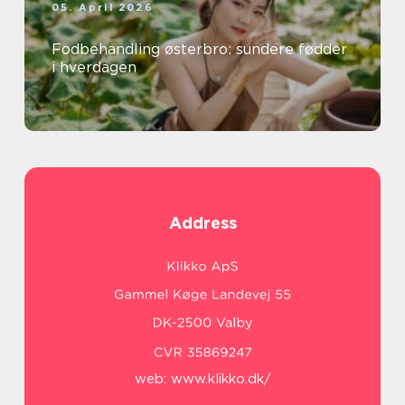
05. April 2026
Fodbehandling østerbro: sundere fødder
i hverdagen
Address
web:
www.klikko.dk/