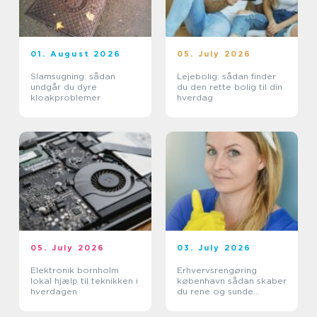
01. August 2026
05. July 2026
Slamsugning: sådan
Lejebolig: sådan finder
undgår du dyre
du den rette bolig til din
kloakproblemer
hverdag
05. July 2026
03. July 2026
Elektronik bornholm
Erhvervsrengøring
lokal hjælp til teknikken i
københavn sådan skaber
hverdagen
du rene og sunde
rammer på
arbejdspladsen