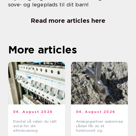
sove- og legeplads til dit barn!
Read more articles here
More articles
06. August 2026
04. August 2026
Elavtal så väljer du rätt
Anlægsgartner aabenraa
avtal för din
sådan får du et
elförbrukning
funktionelt og
indbydende uderum