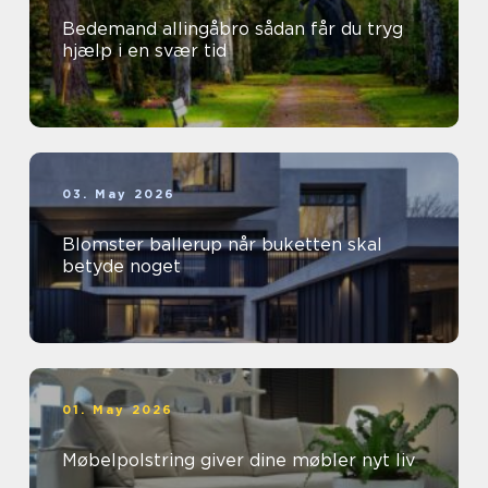
Bedemand allingåbro sådan får du tryg
hjælp i en svær tid
03. May 2026
Blomster ballerup når buketten skal
betyde noget
01. May 2026
Møbelpolstring giver dine møbler nyt liv