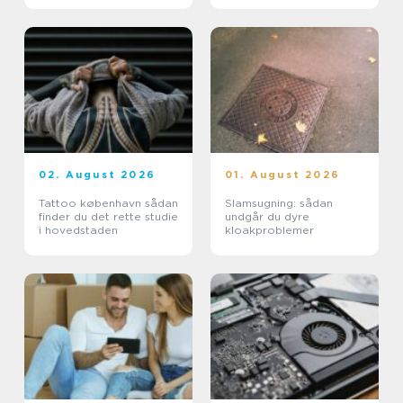
02. August 2026
01. August 2026
Tattoo københavn sådan
Slamsugning: sådan
finder du det rette studie
undgår du dyre
i hovedstaden
kloakproblemer