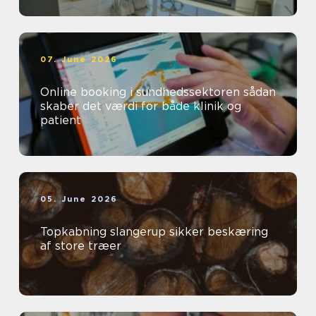
07. June 2026
Online booking i sundhedssektoren sådan
skaber det værdi for både klinik og
patient
05. June 2026
Topkabning slangerup sikker beskæring
af store træer