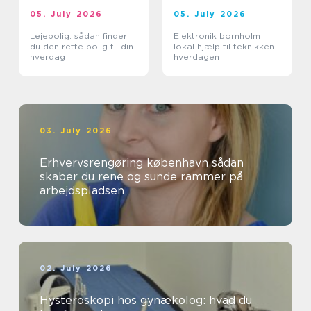
05. July 2026
05. July 2026
Lejebolig: sådan finder
Elektronik bornholm
du den rette bolig til din
lokal hjælp til teknikken i
hverdag
hverdagen
03. July 2026
Erhvervsrengøring københavn sådan
skaber du rene og sunde rammer på
arbejdspladsen
02. July 2026
Hysteroskopi hos gynækolog: hvad du