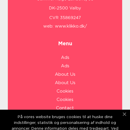
web:
www.klikko.dk/
Menu
Ads
Ads
About Us
About Us
Cookies
Cookies
Contact
Contact
På vores website bruges cookies til at huske dine
indstillinger, statistik og personalisering af indhold og
Sitemap
annoncer. Denne information deles med tredjepart. Ved