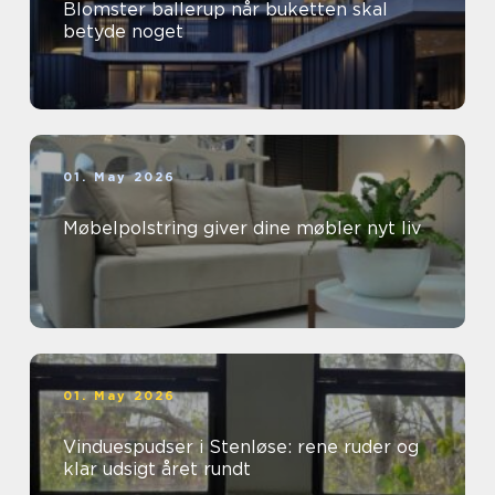
Blomster ballerup når buketten skal
betyde noget
01. May 2026
Møbelpolstring giver dine møbler nyt liv
01. May 2026
Vinduespudser i Stenløse: rene ruder og
klar udsigt året rundt