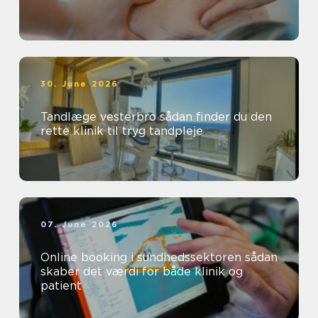
30. June 2026
Tandlæge vesterbro sådan finder du den
rette klinik til tryg tandpleje
07. June 2026
Online booking i sundhedssektoren sådan
skaber det værdi for både klinik og
patient