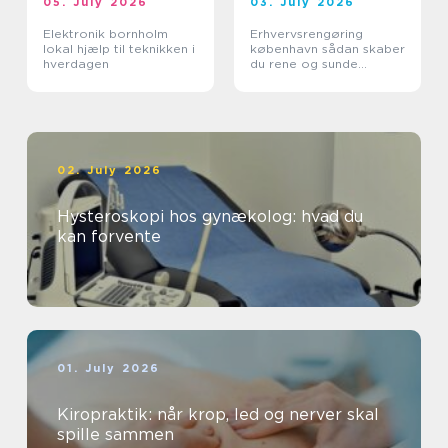
05. July 2026
03. July 2026
Elektronik bornholm
Erhvervsrengøring
lokal hjælp til teknikken i
københavn sådan skaber
hverdagen
du rene og sunde
rammer på
arbejdspladsen
02. July 2026
Hysteroskopi hos gynækolog: hvad du
kan forvente
01. July 2026
Kiropraktik: når krop, led og nerver skal
spille sammen