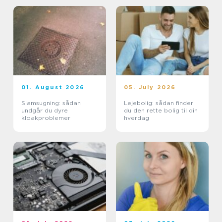
01. August 2026
05. July 2026
Slamsugning: sådan
Lejebolig: sådan finder
undgår du dyre
du den rette bolig til din
kloakproblemer
hverdag