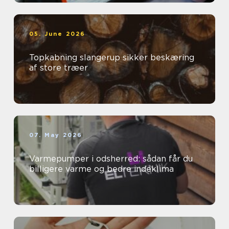
05. June 2026
Topkabning slangerup sikker beskæring
af store træer
07. May 2026
Varmepumper i odsherred: sådan får du
billigere varme og bedre indeklima