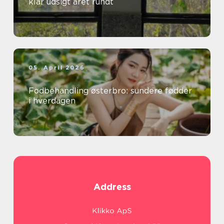
klar udsigt året rundt
05. April 2026
Fodbehandling østerbro: sundere fødder
i hverdagen
Address