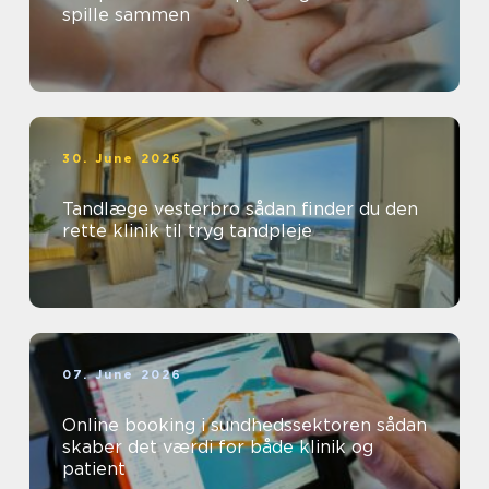
spille sammen
30. June 2026
Tandlæge vesterbro sådan finder du den
rette klinik til tryg tandpleje
07. June 2026
Online booking i sundhedssektoren sådan
skaber det værdi for både klinik og
patient