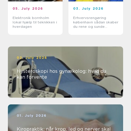
05. July 2026
03. July 2026
Elektronik bornholm
Erhvervsrengøring
lokal hjælp til teknikken i
københavn sådan skaber
hverdagen
du rene og sunde
rammer på
arbejdspladsen
02. July 2026
Hysteroskopi hos gynækolog: hvad du
kan forvente
01. July 2026
Kiropraktik: når krop, led og nerver skal