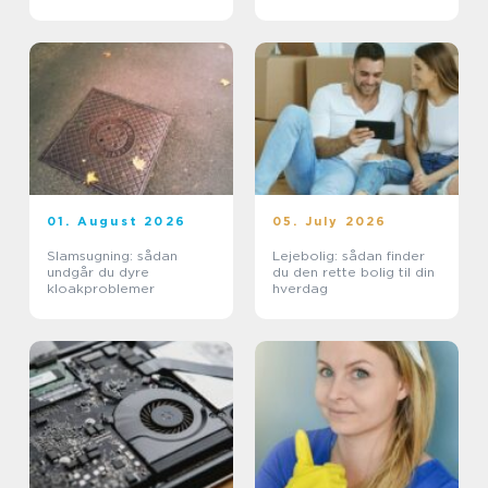
indbydende uderum
01. August 2026
05. July 2026
Slamsugning: sådan
Lejebolig: sådan finder
undgår du dyre
du den rette bolig til din
kloakproblemer
hverdag