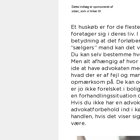
Et huskøb er for de flest
foretager sig i deres liv. 
betydning at det forløb
“sælgers” mand kan det v
Du kan selv bestemme hvo
Men alt afhængig af hvor
ide at have advokaten med 
hvad der er af fejl og ma
opmærksom på. De kan og
er jo ikke forelsket i bo
en forhandlingssituation
Hvis du ikke har en advok
advokatforbehold ind i k
handlen, hvis det viser sig
væ