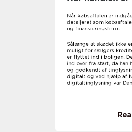
Når købsaftalen er indgået
detaljeret som købsaftale
og finansieringsform.
Sålænge at skødet ikke er
muligt for sælgers kredito
er flyttet ind i boligen.
ind over fra start, da han 
og godkendt af tinglysni
digitalt og ved hjælp af N
digitaltinglysning var Da
Rea