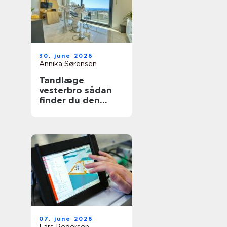
30. june 2026
Annika Sørensen
Tandlæge
vesterbro sådan
finder du den
rette klinik til tryg
tandpleje
07. june 2026