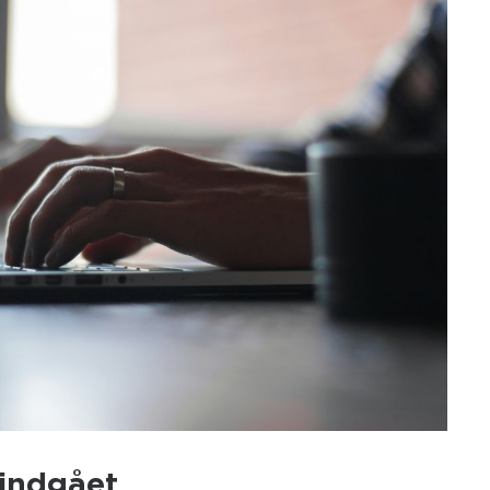
 indgået