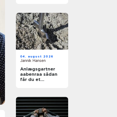
04. august 2026
Jannik Hansen
Anlægsgartner
aabenraa sådan
får du et
funktionelt og
indbydende
uderum