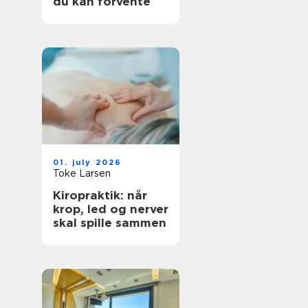
du kan forvente
01. july 2026
Toke Larsen
Kiropraktik: når
krop, led og nerver
skal spille sammen