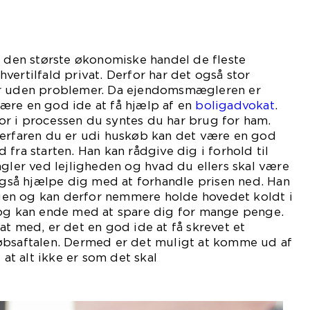
e den største økonomiske handel de fleste
I hvertilfald privat. Derfor har det også stor
er uden problemer. Da ejendomsmægleren er
ære en god ide at få hjælp af en
boligadvokat
.
r i processen du syntes du har brug for ham.
 erfaren du er udi huskøb kan det være en god
fra starten. Han kan rådgive dig i forhold til
ngler ved lejligheden og hvad du ellers skal være
så hjælpe dig med at forhandle prisen ned. Han
ligen og kan derfor nemmere holde hovedet koldt i
 og kan ende med at spare dig for mange penge.
at med, er det en god ide at få skrevet et
øbsaftalen. Dermed er det muligt at komme ud af
 at alt ikke er som det skal
re.