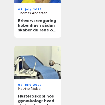
03. july 2026
Thomas Andersen
Erhvervsrengøring
københavn sådan
skaber du rene og
sunde rammer på
arbejdspladsen
02. july 2026
Katrine Nielsen
Hysteroskopi hos
gynækolog: hvad