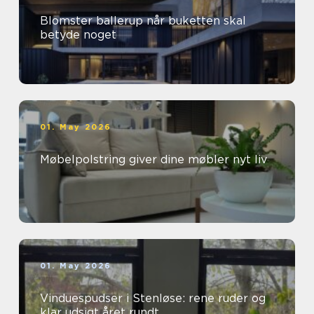
Blomster ballerup når buketten skal
betyde noget
01. May 2026
Møbelpolstring giver dine møbler nyt liv
01. May 2026
Vinduespudser i Stenløse: rene ruder og
klar udsigt året rundt