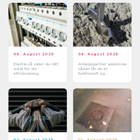
06. August 2026
04. August 2026
Elavtal så väljer du rätt
Anlægsgartner aabenraa
avtal för din
sådan får du et
elförbrukning
funktionelt og
indbydende uderum
02. August 2026
01. August 2026