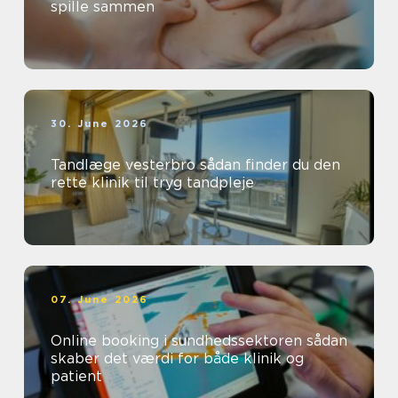
spille sammen
30. June 2026
Tandlæge vesterbro sådan finder du den
rette klinik til tryg tandpleje
07. June 2026
Online booking i sundhedssektoren sådan
skaber det værdi for både klinik og
patient