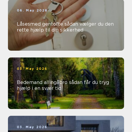
06. May 2026
Låsesmed gentofte sådan vælger du den
rette hjælp til din sikkerhed
03. May 2026
Bedemand allingåbro sådan får du tryg
hjælp i en svær tid
03. May 2026