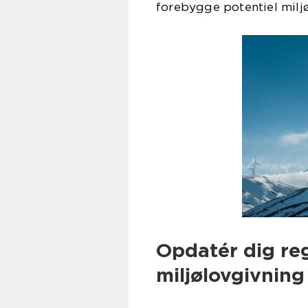
forebygge potentiel milj
Opdatér dig re
miljølovgivning