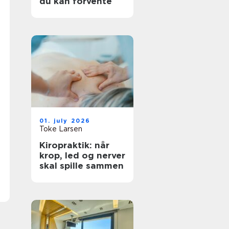
du kan forvente
01. july 2026
Toke Larsen
Kiropraktik: når
krop, led og nerver
skal spille sammen