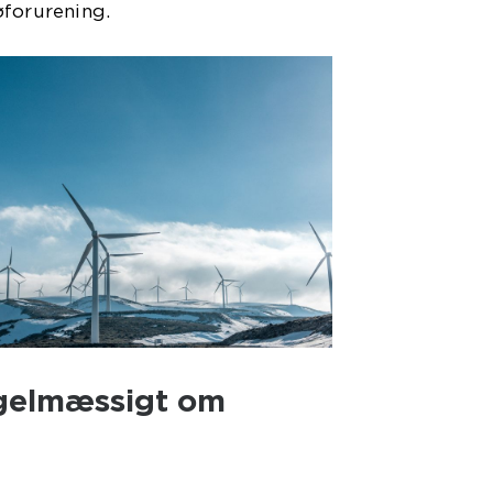
øforurening.
gelmæssigt om