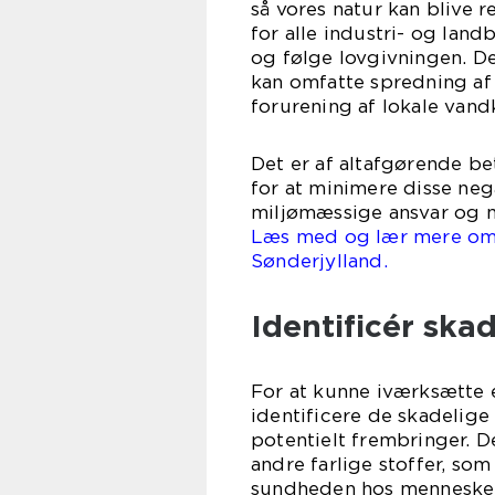
så vores natur kan blive
for alle industri- og lan
og følge lovgivningen. De
kan omfatte spredning af 
forurening af lokale vandk
Det er af altafgørende be
for at minimere disse ne
miljømæssige ansvar og m
Læs med og lær mere om mi
Sønde
Identificér skad
For at kunne iværksætte e
identificere de skadelige
potentielt frembringer. De
andre farlige stoffer, so
sundheden hos mennesker