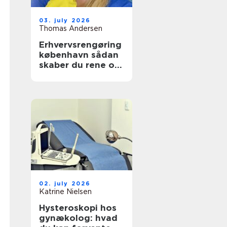
03. july 2026
Thomas Andersen
Erhvervsrengøring
københavn sådan
skaber du rene og
sunde rammer på
arbejdspladsen
02. july 2026
Katrine Nielsen
Hysteroskopi hos
gynækolog: hvad