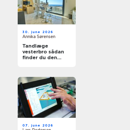
30. june 2026
Annika Sørensen
Tandlæge
vesterbro sådan
finder du den
rette klinik til tryg
tandpleje
07. june 2026