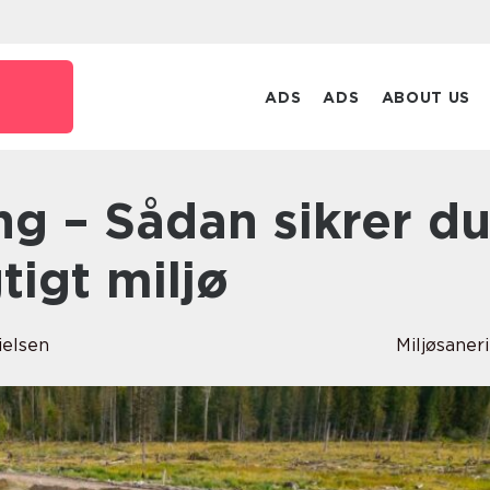
ADS
ADS
ABOUT US
igt miljø
ielsen
Miljøsaner