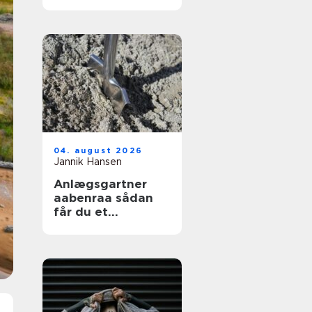
04. august 2026
Jannik Hansen
Anlægsgartner
aabenraa sådan
får du et
funktionelt og
indbydende
uderum