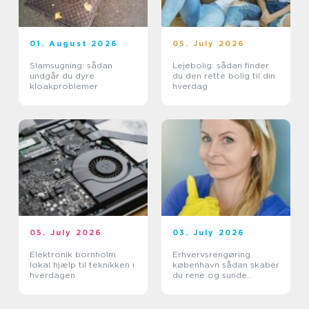
01. August 2026
05. July 2026
Slamsugning: sådan
Lejebolig: sådan finder
undgår du dyre
du den rette bolig til din
kloakproblemer
hverdag
05. July 2026
03. July 2026
Elektronik bornholm
Erhvervsrengøring
lokal hjælp til teknikken i
københavn sådan skaber
hverdagen
du rene og sunde
rammer på
arbejdspladsen