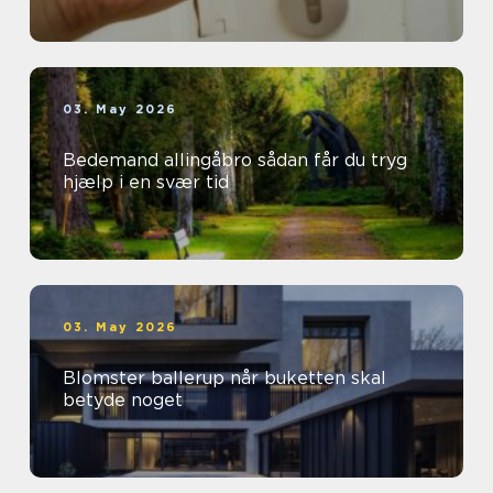
03. May 2026
Bedemand allingåbro sådan får du tryg
hjælp i en svær tid
03. May 2026
Blomster ballerup når buketten skal
betyde noget