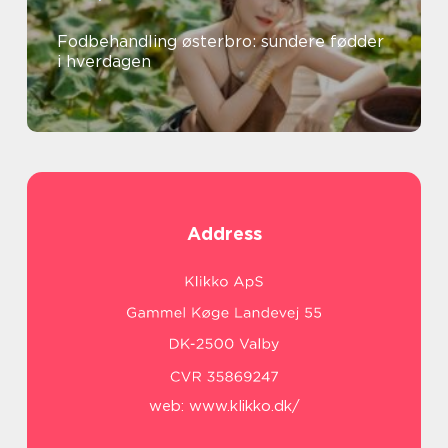
Fodbehandling østerbro: sundere fødder
i hverdagen
Address
web:
www.klikko.dk/