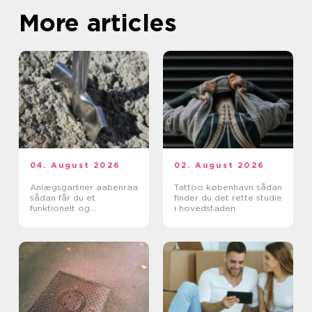
More articles
04. August 2026
02. August 2026
Anlægsgartner aabenraa
Tattoo københavn sådan
sådan får du et
finder du det rette studie
funktionelt og
i hovedstaden
indbydende uderum