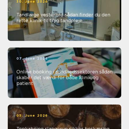
30. June 2026
Tandlæge vesterbro sådan finder du den
rette klinik til tryg tandpleje
07. June 2026
Online booking i sundhedssektoren sådan
skaber det værdi for både klinik og
patient
05. June 2026
Topkabning slangerup sikker beskæring