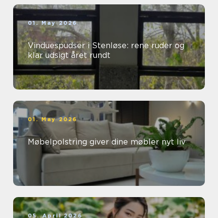
01. May 2026
Vinduespudser i Stenløse: rene ruder og
klar udsigt året rundt
01. May 2026
Møbelpolstring giver dine møbler nyt liv
05. April 2026