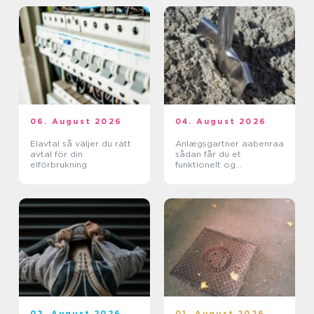
06. August 2026
04. August 2026
Elavtal så väljer du rätt
Anlægsgartner aabenraa
avtal för din
sådan får du et
elförbrukning
funktionelt og
indbydende uderum
02. August 2026
01. August 2026