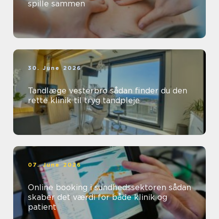
spille sammen
30. June 2026
Tandlæge vesterbro sådan finder du den
rette klinik til tryg tandpleje
07. June 2026
Online booking i sundhedssektoren sådan
skaber det værdi for både klinik og
patient