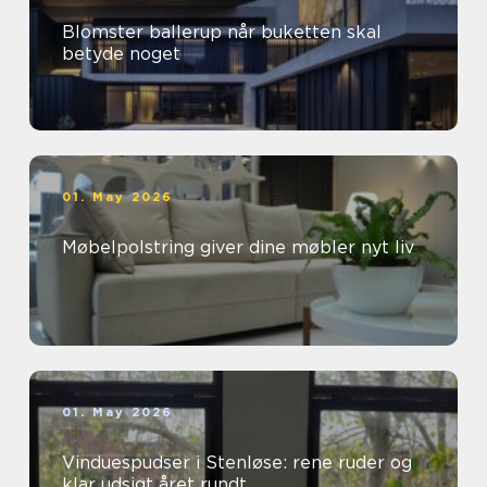
Blomster ballerup når buketten skal
betyde noget
01. May 2026
Møbelpolstring giver dine møbler nyt liv
01. May 2026
Vinduespudser i Stenløse: rene ruder og
klar udsigt året rundt