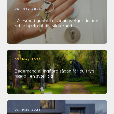
06. May 2026
Låsesmed gentofte sådan vælger du den
rette hjælp til din sikkerhed
03. May 2026
Bedemand allingåbro sådan får du tryg
hjælp i en svær tid
03. May 2026