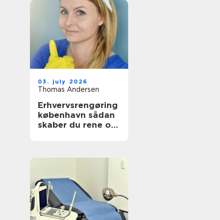
03. july 2026
Thomas Andersen
Erhvervsrengøring
københavn sådan
skaber du rene og
sunde rammer på
arbejdspladsen