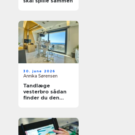
skal spille sammen
30. june 2026
Annika Sørensen
Tandlæge
vesterbro sådan
finder du den
rette klinik til tryg
tandpleje