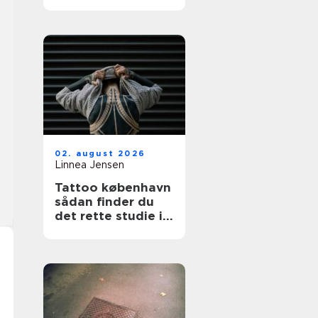
funktionelt og
indbydende
uderum
02. august 2026
Linnea Jensen
Tattoo københavn
sådan finder du
det rette studie i
hovedstaden