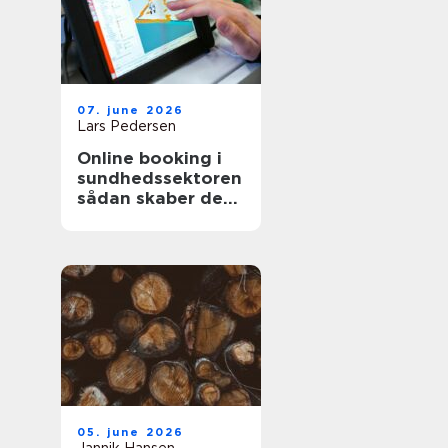
07. june 2026
Lars Pedersen
Online booking i
sundhedssektoren
sådan skaber det
værdi for både
klinik og patient
05. june 2026