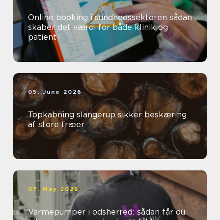
Online booking i sundhedssektoren sådan
skaber det værdi for både klinik og
patient
05. June 2026
Topkabning slangerup sikker beskæring
af store træer
07. May 2026
Varmepumper i odsherred: sådan får du