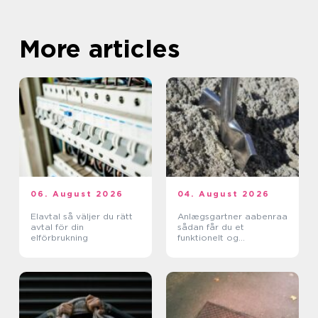
More articles
06. August 2026
04. August 2026
Elavtal så väljer du rätt
Anlægsgartner aabenraa
avtal för din
sådan får du et
elförbrukning
funktionelt og
indbydende uderum