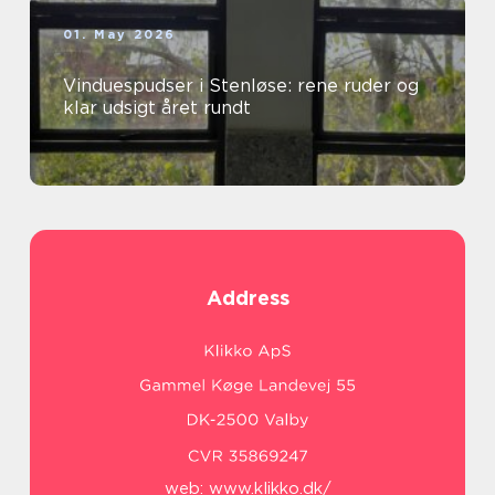
01. May 2026
Vinduespudser i Stenløse: rene ruder og
klar udsigt året rundt
Address
web:
www.klikko.dk/