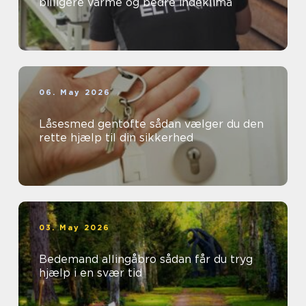
billigere varme og bedre indeklima
06. May 2026
Låsesmed gentofte sådan vælger du den
rette hjælp til din sikkerhed
03. May 2026
Bedemand allingåbro sådan får du tryg
hjælp i en svær tid