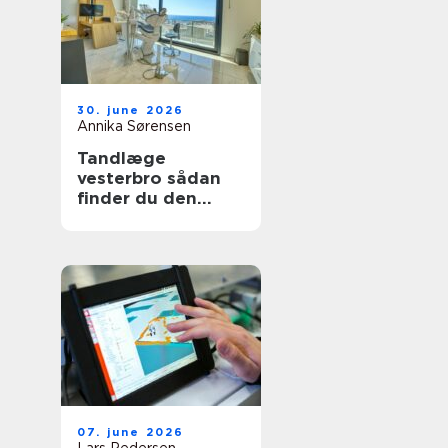
30. june 2026
Annika Sørensen
Tandlæge
vesterbro sådan
finder du den
rette klinik til tryg
tandpleje
07. june 2026