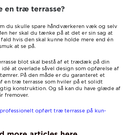
e en træ terrasse?
 om du skulle spare håndværkeren væk og selv
Men her skal du tænke på at det er sin sag at
t fald hvis den skal kunne holde mere end én
muk at se på.
rrasse blot skal bestå af et trædæk på din
idé at overlade såvel design som opførelse af
g tømrer. På den måde er du garanteret et
f en træ terrasse som hviler på et solidt
tig konstruktion. Og så kan du have glæde af
år fremover.
 professionelt opført træ terrasse på kun-
d more articles here