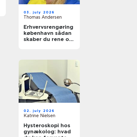
03. july 2026
Thomas Andersen
Erhvervsrengøring
københavn sådan
skaber du rene og
sunde rammer på
arbejdspladsen
02. july 2026
Katrine Nielsen
Hysteroskopi hos
gynækolog: hvad