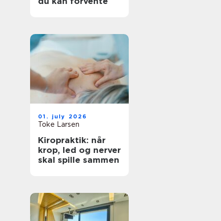
du kan forvente
01. july 2026
Toke Larsen
Kiropraktik: når
krop, led og nerver
skal spille sammen