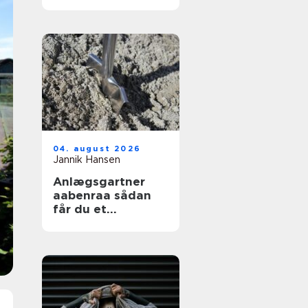
04. august 2026
Jannik Hansen
Anlægsgartner
aabenraa sådan
får du et
funktionelt og
indbydende
uderum