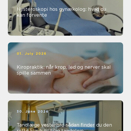
Hysteroskopi hos gynækolog: hvad du
kan forvente
01. July 2026
Kiropraktik: når krop, led og nerver skal
spille sammen
30. June 2026
Tandlæge vesterbro sådan finder du den
rette klinik til tryg tandpleje