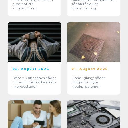
avtal för din
sådan får du et
elförbrukning
funktionelt og
indbydende uderum
02. August 2026
01. August 2026
Tattoo københavn sådan
Slamsugning: sådan
finder du det rette studie
undgår du dyre
i hovedstaden
kloakproblemer