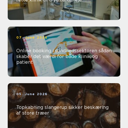
07. June 2026
Online booking i sundhedssektoren sådan
skaber det værdi for både klinik og
patient
05. June 2026
Topkabning slangerup sikker beskæring
af store træer