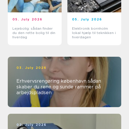
05. July 2026
05. July 2026
Lejebolig: sådan finder
Elektronik bornholm
du den rette bolig til din
lokal hjælp til teknikken i
hverdag
hverdagen
03. July 2026
Erhvervsrengøring københavn sådan
skaber du rene og sunde rammer på
arbejdspladsen
02. July 2026