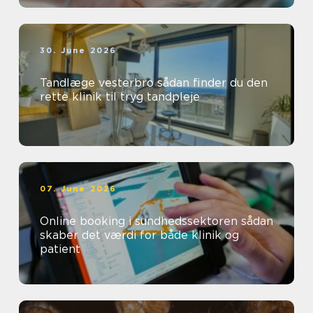
30. June 2026
Tandlæge vesterbro sådan finder du den
rette klinik til tryg tandpleje
07. June 2026
Online booking i sundhedssektoren sådan
skaber det værdi for både klinik og
patient