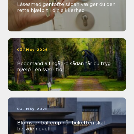
Låsesmed gentofte sådan vælger du den
rette hjælp til din sikkerhed
03. May 2026
Bedemand allingåbro sådan får du tryg
hjælp i en svær tid
03. May 2026
Blomster ballerup når buketten skal
betyde noget