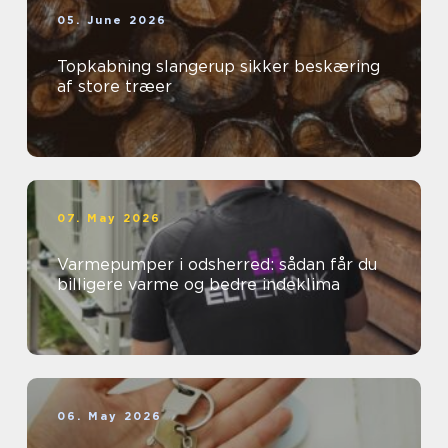
05. June 2026
Topkabning slangerup sikker beskæring
af store træer
07. May 2026
Varmepumper i odsherred: sådan får du
billigere varme og bedre indeklima
06. May 2026