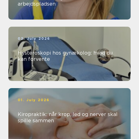
arbejdspladsen
02. July 2026
Hysteroskopi hos gynækolog: hvad du
kan forvente
01. July 2026
Kiropraktik: når krop, led og nerver skal
spille sammen