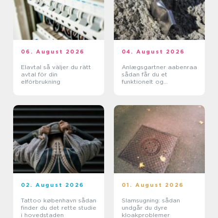
06. August 2026
04. August 2026
Elavtal så väljer du rätt
Anlægsgartner aabenraa
avtal för din
sådan får du et
elförbrukning
funktionelt og
indbydende uderum
02. August 2026
01. August 2026
Tattoo københavn sådan
Slamsugning: sådan
finder du det rette studie
undgår du dyre
i hovedstaden
kloakproblemer