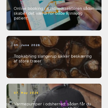
Online booking i sundhedssektoren sådan
skaber det værdi for både klinik og
patient
05. June 2026
Topkabning slangerup sikker beskæring
af store træer
07. May 2026
Varmepumper i odsherred: sådan får du