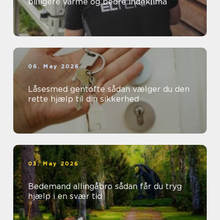
billigere varme og bedre indeklima
06. May 2026
Låsesmed gentofte sådan vælger du den
rette hjælp til din sikkerhed
03. May 2026
Bedemand allingåbro sådan får du tryg
hjælp i en svær tid