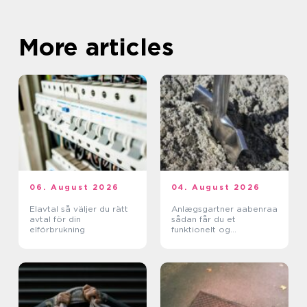
More articles
06. August 2026
04. August 2026
Elavtal så väljer du rätt
Anlægsgartner aabenraa
avtal för din
sådan får du et
elförbrukning
funktionelt og
indbydende uderum