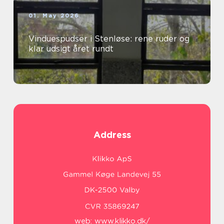
01. May 2026
Vinduespudser i Stenløse: rene ruder og
klar udsigt året rundt
Address
web:
www.klikko.dk/