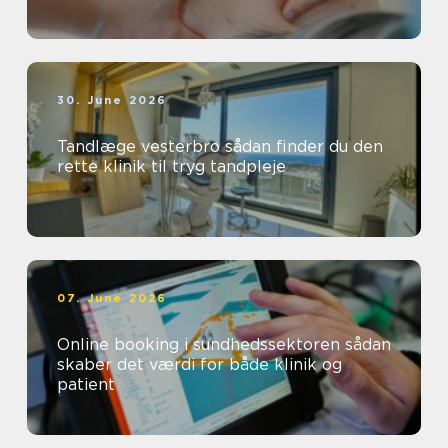
30. June 2026
Tandlæge vesterbro sådan finder du den
rette klinik til tryg tandpleje
07. June 2026
Online booking i sundhedssektoren sådan
skaber det værdi for både klinik og
patient