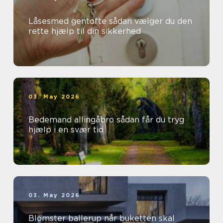
Låsesmed gentofte sådan vælger du den
rette hjælp til din sikkerhed
03. May 2026
Bedemand allingåbro sådan får du tryg
hjælp i en svær tid
03. May 2026
Blomster ballerup når buketten skal