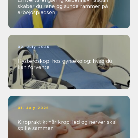
Erhvervsrengøring københavn sådan
skaber du rene og sunde rammer på
arbejdspladsen
02. July 2026
Hysteroskopi hos gynækolog: hvad du
kan forvente
01. July 2026
Kiropraktik: når krop, led og nerver skal
spille sammen