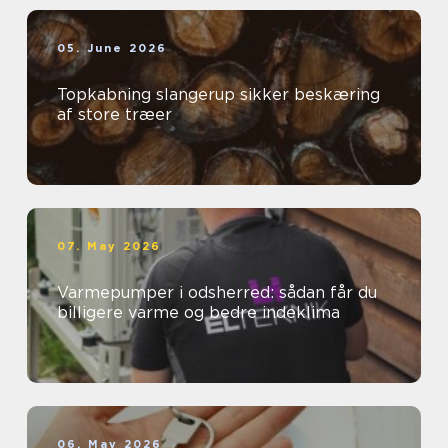
05. June 2026
Topkabning slangerup sikker beskæring
af store træer
07. May 2026
Varmepumper i odsherred: sådan får du
billigere varme og bedre indeklima
06. May 2026