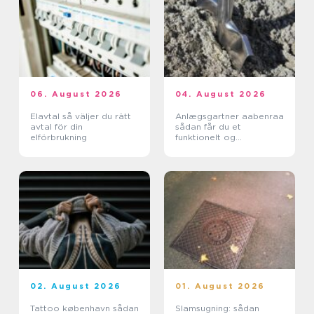
06. August 2026
04. August 2026
Elavtal så väljer du rätt
Anlægsgartner aabenraa
avtal för din
sådan får du et
elförbrukning
funktionelt og
indbydende uderum
02. August 2026
01. August 2026
Tattoo københavn sådan
Slamsugning: sådan