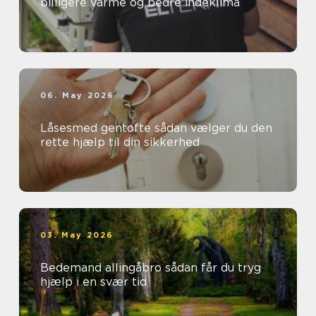
billigere varme og bedre indeklima
06. May 2026
Låsesmed gentofte sådan vælger du den
rette hjælp til din sikkerhed
03. May 2026
Bedemand allingåbro sådan får du tryg
hjælp i en svær tid