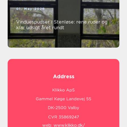
01. May 2026
Vinduespudser i Stenløse: rene ruder og
klar udsigt året rundt
Address
web:
www.klikko.dk/