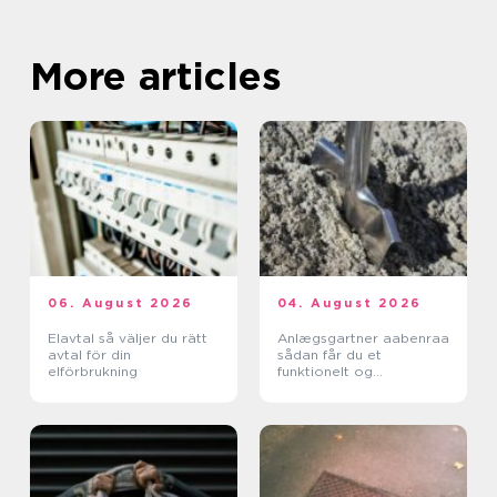
More articles
06. August 2026
04. August 2026
Elavtal så väljer du rätt
Anlægsgartner aabenraa
avtal för din
sådan får du et
elförbrukning
funktionelt og
indbydende uderum