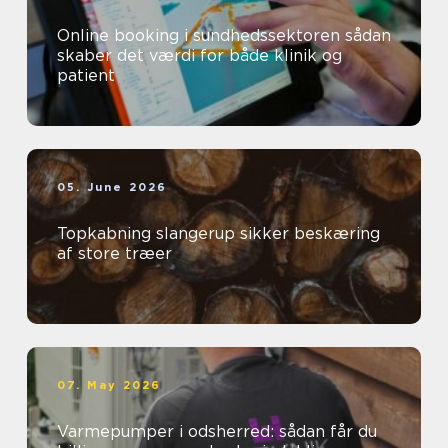
Online booking i sundhedssektoren sådan
skaber det værdi for både klinik og
patient
05. June 2026
Topkabning slangerup sikker beskæring
af store træer
07. May 2026
Varmepumper i odsherred: sådan får du