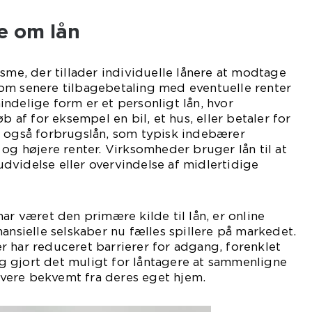
 om lån
isme, der tillader individuelle lånere at modtage
om senere tilbagebetaling med eventuelle renter
ndelige form er et personligt lån, hvor
øb af for eksempel en bil, et hus, eller betaler for
r også forbrugslån, som typisk indebærer
 og højere renter. Virksomheder bruger lån til at
, udvidelse eller overvindelse af midlertidige
ar været den primære kilde til lån, er online
nansielle selskaber nu fælles spillere på markedet.
 har reduceret barrierer for adgang, forenklet
 gjort det muligt for låntagere at sammenligne
givere bekvemt fra deres eget hjem.