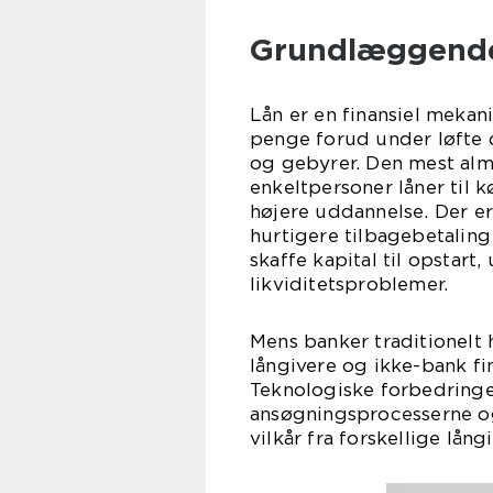
Grundlæggende
Lån er en finansiel mekan
penge forud under løfte 
og gebyrer. Den mest almi
enkeltpersoner låner til k
højere uddannelse. Der e
hurtigere tilbagebetaling
skaffe kapital til opstart
likviditetsproblemer.
Mens banker traditionelt h
långivere og ikke-bank fi
Teknologiske forbedringer
ansøgningsprocesserne og
vilkår fra forskellige lån