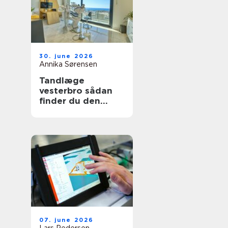
30. june 2026
Annika Sørensen
Tandlæge
vesterbro sådan
finder du den
rette klinik til tryg
tandpleje
07. june 2026