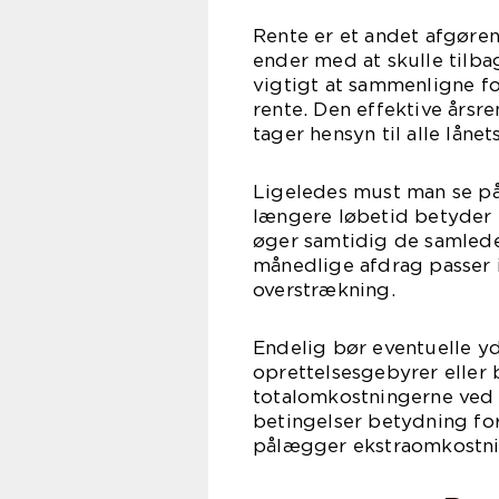
Rente er et andet afgøre
ender med at skulle tilba
vigtigt at sammenligne fo
rente. Den effektive årsre
tager hensyn til alle låne
Ligeledes must man se på
længere løbetid betyder 
øger samtidig de samlede 
månedlige afdrag passer 
overstrækning.
Endelig bør eventuelle y
oprettelsesgebyrer eller 
totalomkostningerne ved l
betingelser betydning for
pålægger ekstraomkostnin