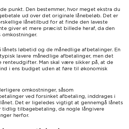
nde punkt. Den bestemmer, hvor meget ekstra du
gebetale ud over det originale lånebeløb. Det er
rskellige lånetilbud for at finde den laveste
nte giver et mere præcist billede heraf, da den
ts omkostninger.
 lånets løbetid og de månedlige afbetalinger. En
typisk lavere månedlige afbetalinger, men det
renteudgifter. Man skal være sikker på, at de
ind i ens budget uden at føre til økonomisk
derligere omkostninger, såsom
betalinger ved forsinket afbetaling, inddrages i
ånet. Det er ligeledes vigtigt at gennemgå lånets
 tidlig tilbagebetaling, da nogle långivere
ger herfor.