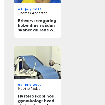
03. july 2026
Thomas Andersen
Erhvervsrengøring
københavn sådan
skaber du rene og
sunde rammer på
arbejdspladsen
02. july 2026
Katrine Nielsen
Hysteroskopi hos
gynækolog: hvad