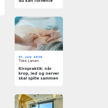
du kan forvente
01. july 2026
Toke Larsen
Kiropraktik: når
krop, led og nerver
skal spille sammen