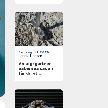
04. august 2026
Jannik Hansen
Anlægsgartner
aabenraa sådan
får du et
funktionelt og
indbydende
uderum