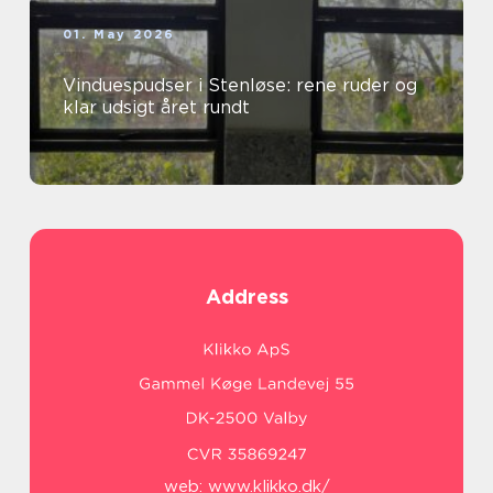
01. May 2026
Vinduespudser i Stenløse: rene ruder og
klar udsigt året rundt
Address
web:
www.klikko.dk/