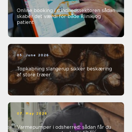
Online booking i sundhedssektoren sådan
skaber det værdi for både klinik og
patient
05. June 2026
Topkabning slangerup sikker beskæring
af store træer
07. May 2026
Varmepumper i odsherred: sådan får du