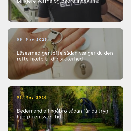
billigere varme og bedre indeklima
06. May 2026
Låsesmed gentofte sådan vælger du den
rette hjælp til din sikkerhed
03. May 2026
Bedemand allingåbro sådan får du tryg
hjælp i en svær tid