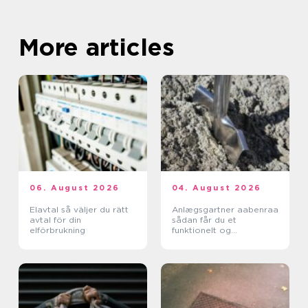
More articles
06. August 2026
04. August 2026
Elavtal så väljer du rätt
Anlægsgartner aabenraa
avtal för din
sådan får du et
elförbrukning
funktionelt og
indbydende uderum