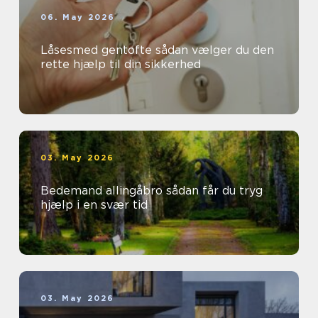
06. May 2026
Låsesmed gentofte sådan vælger du den
rette hjælp til din sikkerhed
03. May 2026
Bedemand allingåbro sådan får du tryg
hjælp i en svær tid
03. May 2026