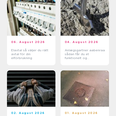
06. August 2026
04. August 2026
Elavtal så väljer du rätt
Anlægsgartner aabenraa
avtal för din
sådan får du et
elförbrukning
funktionelt og
indbydende uderum
02. August 2026
01. August 2026