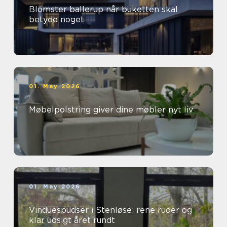
Blomster ballerup når buketten skal
betyde noget
01. May 2026
Møbelpolstring giver dine møbler nyt liv
01. May 2026
Vinduespudser i Stenløse: rene ruder og
klar udsigt året rundt