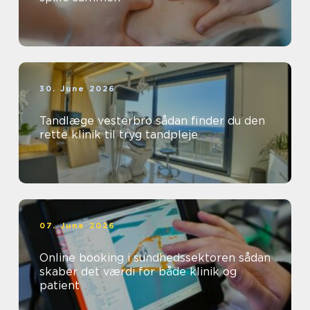
30. June 2026
Tandlæge vesterbro sådan finder du den
rette klinik til tryg tandpleje
07. June 2026
Online booking i sundhedssektoren sådan
skaber det værdi for både klinik og
patient