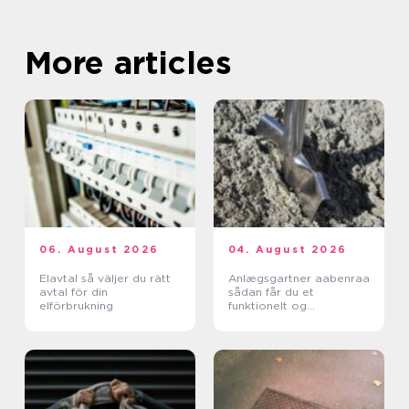
More articles
06. August 2026
04. August 2026
Elavtal så väljer du rätt
Anlægsgartner aabenraa
avtal för din
sådan får du et
elförbrukning
funktionelt og
indbydende uderum