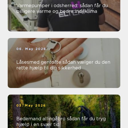
Varmepumper i odsherred: sådan får du
billigere varme og bedre indeklima
06. May 2026
Låsesmed gentofte sådan vælger du den
rette hjælp til din sikkerhed
03. May 2026
Bedemand allingåbro sådan får du tryg
hjælp i en svær tid