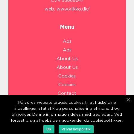
web:
www.klikko.dk/
Menu
Ads
Ads
About Us
About Us
Cookies
Cookies
Contact
Contact
På vores website bruges cookies til at huske dine
indstillinger, statistik og personalisering af indhold og
Sitemap
annoncer. Denne information deles med tredjepart. Ved
Sitemap
fortsat brug af websiden godkender du cookiepolitikken.
Ok
Privatlivspolitik