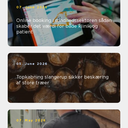
07. June 2026
Online booking i sundhedssektoren sådan
skaber det værdi for både klinik og
patient
05. June 2026
Topkabning slangerup sikker beskæring
af store træer
07. May 2026