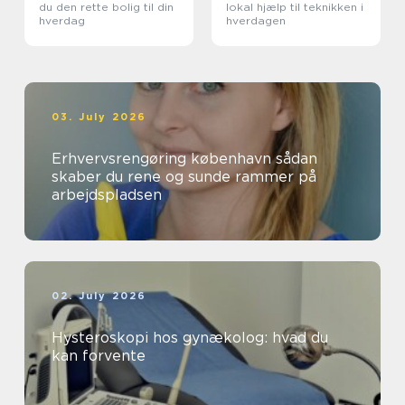
du den rette bolig til din
lokal hjælp til teknikken i
hverdag
hverdagen
03. July 2026
Erhvervsrengøring københavn sådan
skaber du rene og sunde rammer på
arbejdspladsen
02. July 2026
Hysteroskopi hos gynækolog: hvad du
kan forvente