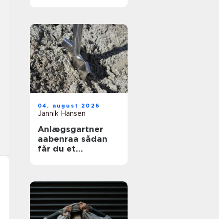
04. august 2026
Jannik Hansen
Anlægsgartner
aabenraa sådan
får du et
funktionelt og
indbydende
uderum