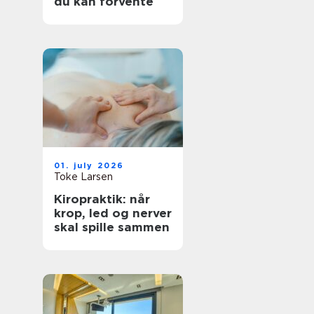
du kan forvente
01. july 2026
Toke Larsen
Kiropraktik: når
krop, led og nerver
skal spille sammen