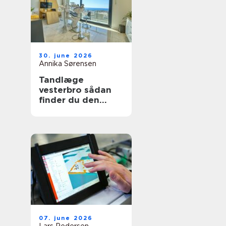
30. june 2026
Annika Sørensen
Tandlæge
vesterbro sådan
finder du den
rette klinik til tryg
tandpleje
07. june 2026