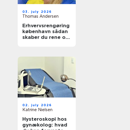
03. july 2026
Thomas Andersen
Erhvervsrengøring
københavn sådan
skaber du rene og
sunde rammer på
arbejdspladsen
02. july 2026
Katrine Nielsen
Hysteroskopi hos
gynækolog: hvad