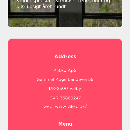
Vinduespudser i Stenløse: rene ruder og
klar udsigt året rundt
Address
web:
www.klikko.dk/
Menu