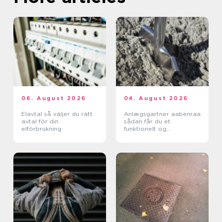
06. August 2026
04. August 2026
Elavtal så väljer du rätt
Anlægsgartner aabenraa
avtal för din
sådan får du et
elförbrukning
funktionelt og
indbydende uderum