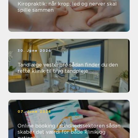
Kiropraktik: når krop, led og nerver skal
spille sammen
30. June 2026
Tandlæge vesterbro sådan finder du den
rette klinik til tryg tandpleje
07. June 2026
Online booking i sundhedssektoren sådan
skaber det værdi for både klinik og