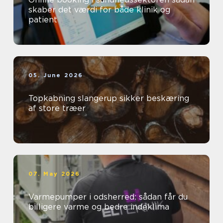
skaber det værdi for både klinik og
patient
05. June 2026
Topkabning slangerup sikker beskæring
af store træer
07. May 2026
Varmepumper i odsherred: sådan får du
billigere varme og bedre indeklima