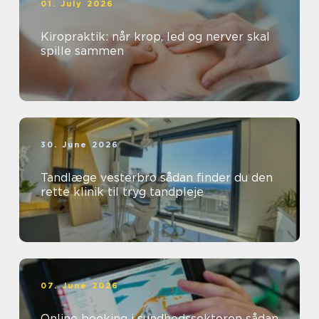
01. July 2026
Kiropraktik: når krop, led og nerver skal
spille sammen
30. June 2026
Tandlæge vesterbro sådan finder du den
rette klinik til tryg tandpleje
07. June 2026
Online booking i sundhedssektoren sådan