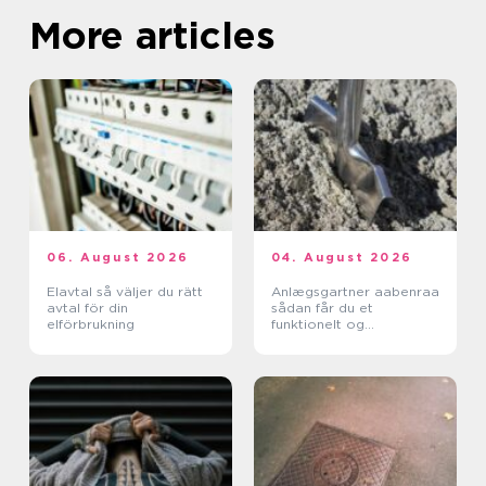
More articles
06. August 2026
04. August 2026
Elavtal så väljer du rätt
Anlægsgartner aabenraa
avtal för din
sådan får du et
elförbrukning
funktionelt og
indbydende uderum