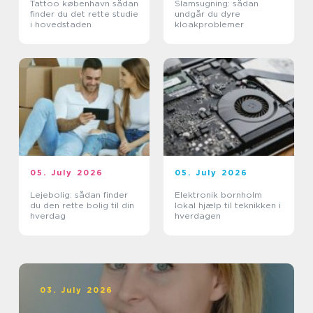
Tattoo københavn sådan
Slamsugning: sådan
finder du det rette studie
undgår du dyre
i hovedstaden
kloakproblemer
05. July 2026
05. July 2026
Lejebolig: sådan finder
Elektronik bornholm
du den rette bolig til din
lokal hjælp til teknikken i
hverdag
hverdagen
03. July 2026