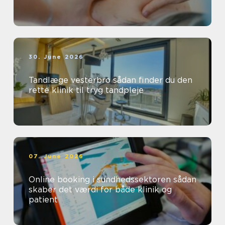
30. June 2026
Tandlæge vesterbro sådan finder du den
rette klinik til tryg tandpleje
07. June 2026
Online booking i sundhedssektoren sådan
skaber det værdi for både klinik og
patient