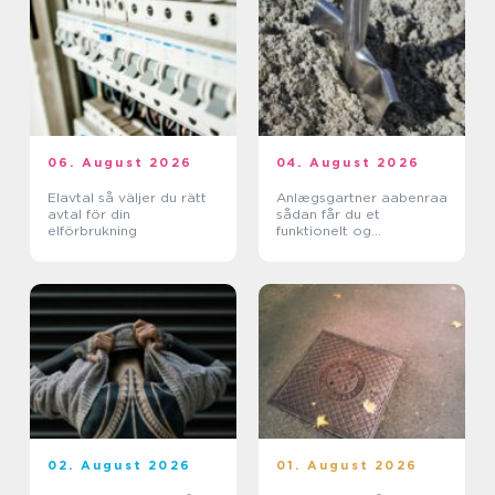
06. August 2026
04. August 2026
Elavtal så väljer du rätt
Anlægsgartner aabenraa
avtal för din
sådan får du et
elförbrukning
funktionelt og
indbydende uderum
02. August 2026
01. August 2026