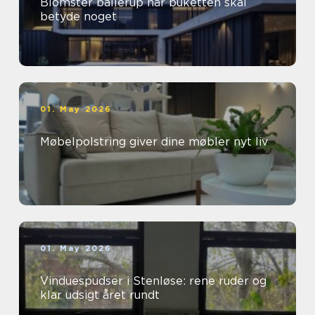
Blomster ballerup når buketten skal
betyde noget
01. May 2026
Møbelpolstring giver dine møbler nyt liv
01. May 2026
Vinduespudser i Stenløse: rene ruder og
klar udsigt året rundt