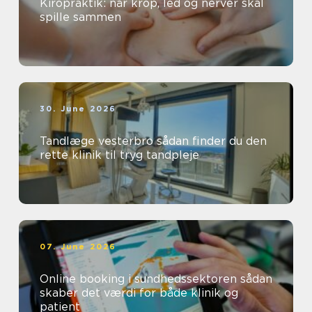
Kiropraktik: når krop, led og nerver skal
spille sammen
30. June 2026
Tandlæge vesterbro sådan finder du den
rette klinik til tryg tandpleje
07. June 2026
Online booking i sundhedssektoren sådan
skaber det værdi for både klinik og
patient