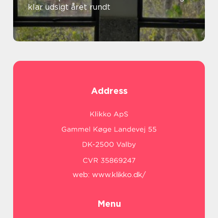
klar udsigt året rundt
Address
web:
www.klikko.dk/
Menu