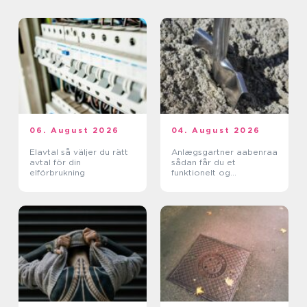
06. August 2026
04. August 2026
Elavtal så väljer du rätt
Anlægsgartner aabenraa
avtal för din
sådan får du et
elförbrukning
funktionelt og
indbydende uderum