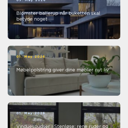
03. May 2026
Blomster ballerup når buketten skal
betyde noget
01. May 2026
Møbelpolstring giver dine møbler nyt liv
01. May 2026
Vinduespudser i Stenløse: rene ruder og