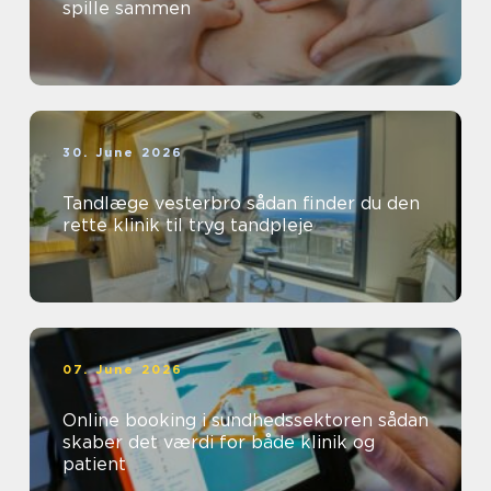
spille sammen
30. June 2026
Tandlæge vesterbro sådan finder du den
rette klinik til tryg tandpleje
07. June 2026
Online booking i sundhedssektoren sådan
skaber det værdi for både klinik og
patient