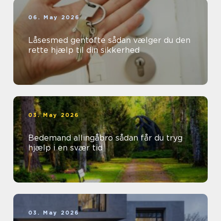
06. May 2026
Låsesmed gentofte sådan vælger du den
rette hjælp til din sikkerhed
03. May 2026
Bedemand allingåbro sådan får du tryg
hjælp i en svær tid
03. May 2026