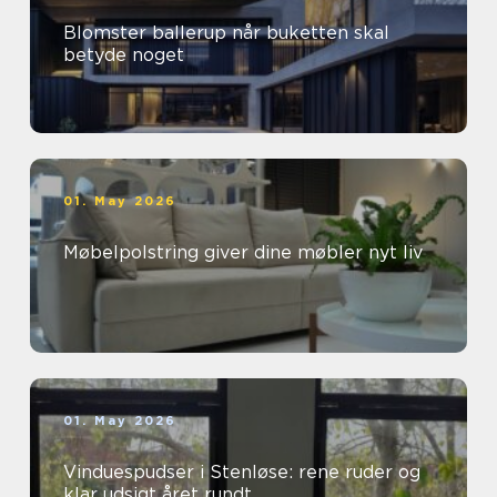
Blomster ballerup når buketten skal
betyde noget
01. May 2026
Møbelpolstring giver dine møbler nyt liv
01. May 2026
Vinduespudser i Stenløse: rene ruder og
klar udsigt året rundt