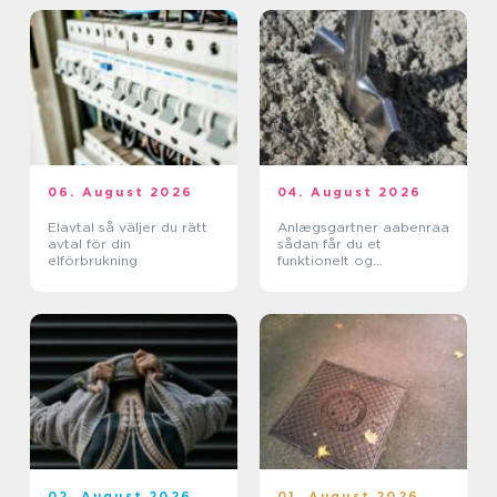
06. August 2026
04. August 2026
Elavtal så väljer du rätt
Anlægsgartner aabenraa
avtal för din
sådan får du et
elförbrukning
funktionelt og
indbydende uderum
02. August 2026
01. August 2026