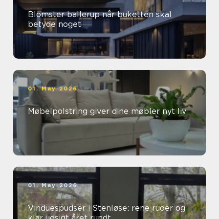
Blomster ballerup når buketten skal
betyde noget
01. May 2026
Møbelpolstring giver dine møbler nyt liv
01. May 2026
Vinduespudser i Stenløse: rene ruder og
klar udsigt året rundt