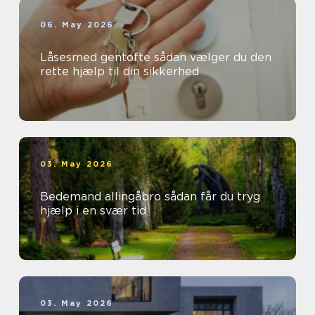
06. May 2026
Låsesmed gentofte sådan vælger du den
rette hjælp til din sikkerhed
03. May 2026
Bedemand allingåbro sådan får du tryg
hjælp i en svær tid
03. May 2026