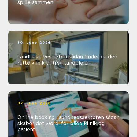
spille sammen
30. June 2026
Tandlæge vesterbro sådan finder du den
rette klinik til tryg tandpleje
07. June 2026
Online booking i sundhedssektoren sådan
skaber det værdi for både klinik og
patient