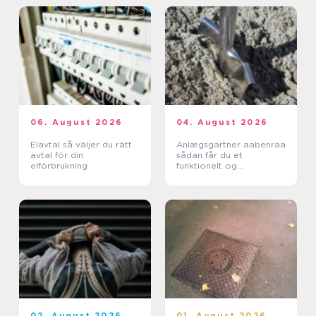
06. August 2026
04. August 2026
Elavtal så väljer du rätt
Anlægsgartner aabenraa
avtal för din
sådan får du et
elförbrukning
funktionelt og
indbydende uderum
02. August 2026
01. August 2026