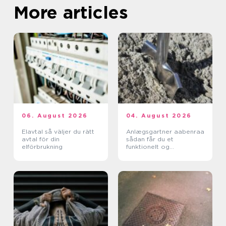
More articles
06. August 2026
04. August 2026
Elavtal så väljer du rätt
Anlægsgartner aabenraa
avtal för din
sådan får du et
elförbrukning
funktionelt og
indbydende uderum