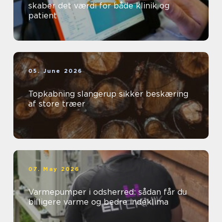
skaber det værdi for både klinik og
patient
05. June 2026
Topkabning slangerup sikker beskæring
af store træer
07. May 2026
Varmepumper i odsherred: sådan får du
billigere varme og bedre indeklima