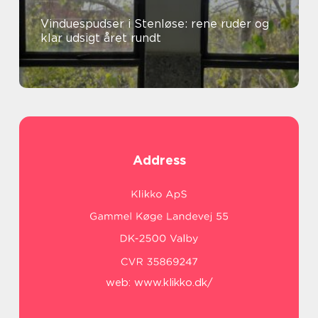
Vinduespudser i Stenløse: rene ruder og
klar udsigt året rundt
Address
web:
www.klikko.dk/