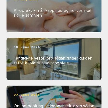
Kiropraktik: når krop, led og nerver skal
spille sammen
30. June 2026
Tandlæge vesterbro sådan finder du den
rette klinik til tryg tandpleje
07. June 2026
Online booking i sundhedssektoren sådan