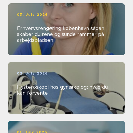
03. July 2026
Erhvervsrengøring københavn sådan
skaber du rene og sunde rammer på
arbejdspladsen
02. July 2026
Hysteroskopi hos gynækolog: hvad du
kan forvente
01. July 2026