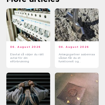
06. August 2026
04. August 2026
Elavtal så väljer du rätt
Anlægsgartner aabenraa
avtal för din
sådan får du et
elförbrukning
funktionelt og
indbydende uderum