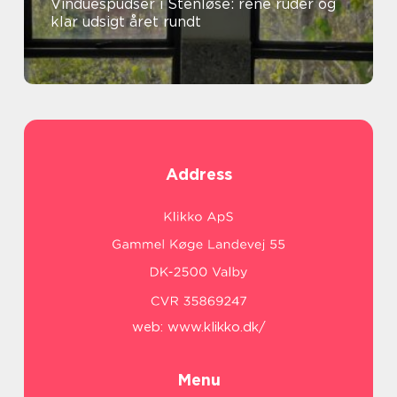
Vinduespudser i Stenløse: rene ruder og
klar udsigt året rundt
Address
web:
www.klikko.dk/
Menu