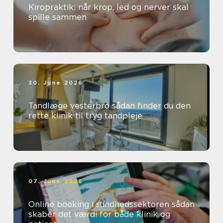
Kiropraktik: når krop, led og nerver skal
spille sammen
30. June 2026
Tandlæge vesterbro sådan finder du den
rette klinik til tryg tandpleje
07. June 2026
Online booking i sundhedssektoren sådan
skaber det værdi for både klinik og