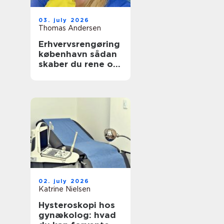
03. july 2026
Thomas Andersen
Erhvervsrengøring
københavn sådan
skaber du rene og
sunde rammer på
arbejdspladsen
02. july 2026
Katrine Nielsen
Hysteroskopi hos
gynækolog: hvad