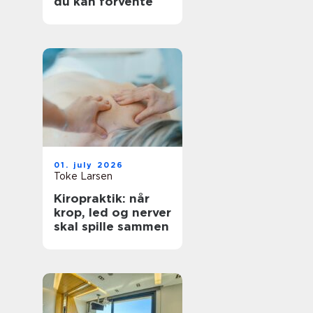
du kan forvente
01. july 2026
Toke Larsen
Kiropraktik: når
krop, led og nerver
skal spille sammen