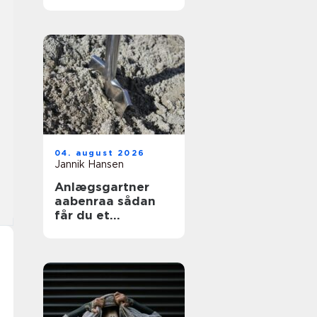
04. august 2026
Jannik Hansen
Anlægsgartner
aabenraa sådan
får du et
funktionelt og
indbydende
uderum