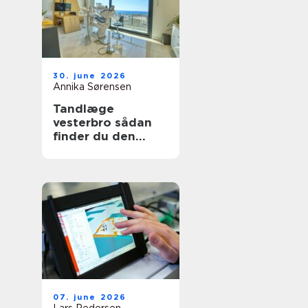
30. june 2026
Annika Sørensen
Tandlæge
vesterbro sådan
finder du den
rette klinik til tryg
tandpleje
07. june 2026