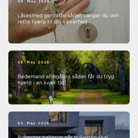
06. May 2026
Låsesmed gentofte sådan vælger du den
rette hjælp til din sikkerhed
03. May 2026
Bedemand allingåbro sådan får du tryg
hjælp i en svær tid
03. May 2026
Blomster ballerup når buketten skal