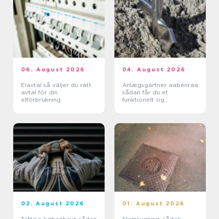
06. August 2026
04. August 2026
Elavtal så väljer du rätt
Anlægsgartner aabenraa
avtal för din
sådan får du et
elförbrukning
funktionelt og
indbydende uderum
02. August 2026
01. August 2026
Tattoo københavn sådan
Slamsugning: sådan