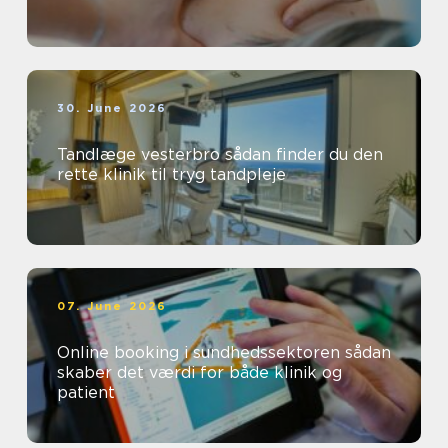
30. June 2026
Tandlæge vesterbro sådan finder du den
rette klinik til tryg tandpleje
07. June 2026
Online booking i sundhedssektoren sådan
skaber det værdi for både klinik og
patient